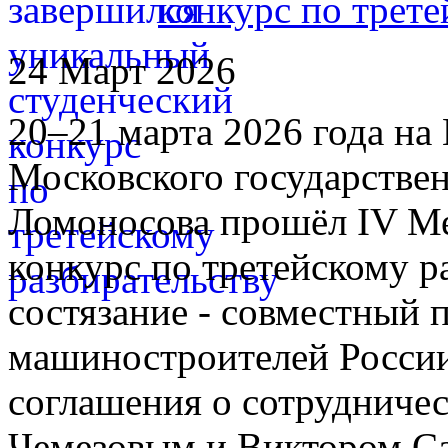
конкурс по трете
24 Март 2026
20–21 марта 2026 года н
Московского государстве
Ломоносова прошёл IV М
конкурс по третейскому р
состязание - совместный 
машиностроителей России
соглашения о сотрудничес
Чемезовым и Виктором Са