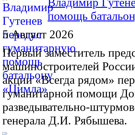
Владимир Гутене
помощь батальо
5 Август 2026
Первый заместитель пред
машиностроителей России
акции «Всегда рядом» пе
гуманитарной помощи До
разведывательно-штурмов
генерала Д.И. Рябышева.