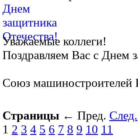
Уважаемые коллеги!
Поздравляем Вас с Днем 
Союз машиностроителей 
Страницы
←
Пред.
След.
1
2
3
4
5
6
7
8
9
10
11