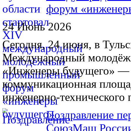
форум «инженер
24 Июнь 2026
Сегодня, 24 июня, в Туль
Международный молодё
«Инженеры будущего» — 
коммуникационная площад
инженерно-технического 
Поздравление пе
СоюзМаш России