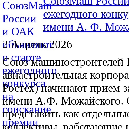
СоюзМаш России 
ежегодного конку
имени А. Ф. Мож
2 Апрель 2026
Союз машиностроителей 
авиастроительная корпор
Ростех) начинают прием з
имени А.Ф. Можайского. 
представить как отдельные
коллективы, работающие 