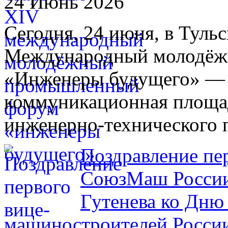
24 Июнь 2026
Сегодня, 24 июня, в Туль
Международный молодё
«Инженеры будущего» — 
коммуникационная площад
инженерно-технического 
Поздравление пе
СоюзМаш России
Гутенева ко Дню
машиностроителей Росси