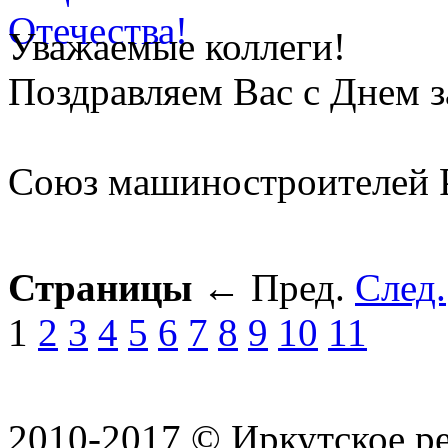
Уважаемые коллеги!
Поздравляем Вас с Днем 
Союз машиностроителей 
Страницы
←
Пред.
След.
1
2
3
4
5
6
7
8
9
10
11
2010-2017 © Иркутское р