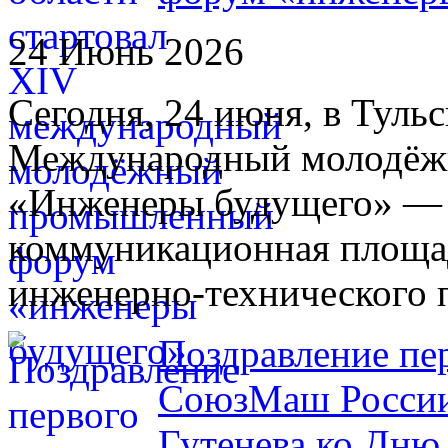
24 Июнь 2026
Сегодня, 24 июня, в Туль
Международный молодё
«Инженеры будущего» — 
коммуникационная площад
инженерно-технического 
Поздравление пе
СоюзМаш России
Гутенева ко Дню