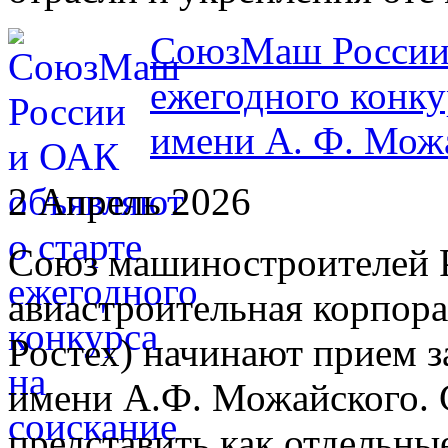
СоюзМаш России 
ежегодного конку
имени А. Ф. Мож
2 Апрель 2026
Союз машиностроителей 
авиастроительная корпор
Ростех) начинают прием з
имени А.Ф. Можайского. 
представить как отдельные