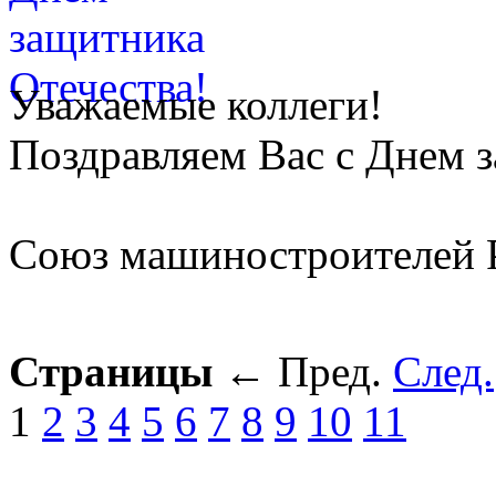
Уважаемые коллеги!
Поздравляем Вас с Днем 
Союз машиностроителей 
Страницы
←
Пред.
След.
1
2
3
4
5
6
7
8
9
10
11