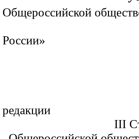
Общероссийской обществ
«Союз маши
России»
28 апреля 
УТВ
в н
редакции
III Съез
Общероссийской обществ