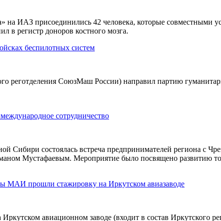
» на ИАЗ присоединились 42 человека, которые совместными уси
ил в регистр доноров костного мозга.
ойсках беспилотных систем
кого реготделения СоюзМаш России) направил партию гуманита
 международное сотрудничество
ной Сибири состоялась встреча предпринимателей региона с 
маном Мустафаевым. Мероприятие было посвящено развитию тор
ты МАИ прошли стажировку на Иркутском авиазаводе
Иркутском авиационном заводе (входит в состав Иркутского р