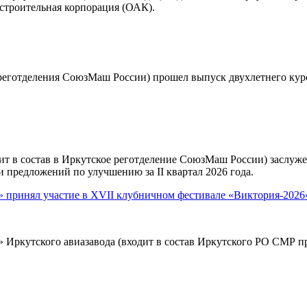
строительная корпорация (ОАК).
реготделения СоюзМаш России) прошел выпуск двухлетнего ку
ит в состав в Иркутское реготделение СоюзМаш России) заслуж
 предложений по улучшению за II квартал 2026 года.
принял участие в XVII клубничном фестивале «Виктория-2026
ркутского авиазавода (входит в состав Иркутского РО СМР при