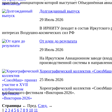
практики, инициатором которой выступает Объединённая авиа
Долгожданный выпуск
29 Июль 2026
В ИРНИТУ (входит в состав Иркутского 
интересах Воздушно-космических сил РФ
От идеи до результата
29 Июль 2026
На Иркутском Авиационном заводе (вход
производственной системы в направлении
Хореографический коллектив «СоюзМаш» 
25 Июль 2026
Хореографический коллектив «СоюзМаш» И
клубничного фестиваля «Виктория-2026».
Страницы
←
Пред.
След.
→
1
2
3
4
5
6
7
8
9
10
11