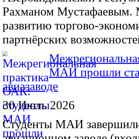
Рахманом Мустафаевым. 
развитию торгово-экономи
партнёрских возможносте
Межрегиональная
МАИ прошли ста
авиазаводе
30 Июль 2026
Студенты МАИ завершили
авиационном заводе (вход