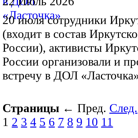
22 Июль 2026
20 июля сотрудники Иркут
(входит в состав Иркутс
России), активисты Ирку
России организовали и п
встречу в ДОЛ «Ласточка»
Страницы
←
Пред.
След.
1
2
3
4
5
6
7
8
9
10
11