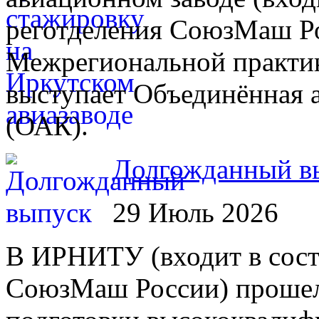
реготделения СоюзМаш Ро
Межрегиональной практик
выступает Объединённая 
(ОАК).
Долгожданный в
29 Июль 2026
В ИРНИТУ (входит в сост
СоюзМаш России) прошел 