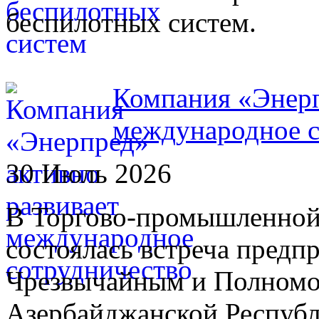
беспилотных систем.
Компания «Энерп
международное с
30 Июль 2026
В Торгово-промышленной
состоялась встреча предп
Чрезвычайным и Полном
Азербайджанской Республ