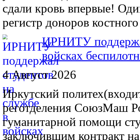
сдали кровь впервые! Оди
регистр доноров костного
ИРНИТУ поддержал
войсках беспилот
4 Август 2026
Иркутский политех(входит
реготделения СоюзМаш Ро
гуманитарной помощи сту
заключившим контракт на