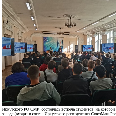
Иркутского РО СМР) состоялась встреча студентов, на которо
заводе (входит в состав Иркутского реготделения СоюзМаш Рос