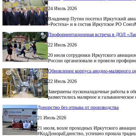
24 Июль 2026
Владимир Путин посетил Иркутский ави
«Ростеха» и в состав Иркутское РО Сою
Профориентационная встреча в ДОЛ «Ла
22 Июль 2026
20 июля сотрудники Иркутского авиацион
России организовали и провели профори
Обновление корпуса анодно-малярного ц
22 Июль 2026
Завершены пусконаладочные работы в обн
разместились малярное и гальваническое 
Донорство без отрыва от производства
21 Июль 2026
21 июля, возле проходных Иркутского авиацио
#КодДонораЕдинство, успешно прошла традиц