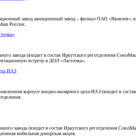
ационный завод авиационный завод – филиал ПАО «Яковлев»,
зМаш России.
сточка»
ного завода (входит в состав Иркутского реготделения СоюзМ
ентационную встречу в ДОЛ «Ласточка».
еха ИАЗ
овленном корпусе анодно-малярного цеха ИАЗ (входит в состав
отделения.
нного завода (входит в состав Иркутского реготделения СоюзМа
ионная мобильная донорская акция.