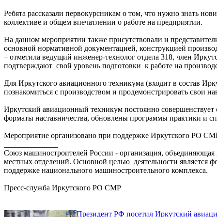
Ребята рассказали первокурсникам о том, что нужно знать нов
коллективе и общем впечатлении о работе на предприятии.
На данном мероприятии также присутствовали и представител
основной нормативной документацией, конструкцией производ
– отметила ведущий инженер-технолог отдела 318, член Иркут
подтверждают свой уровень подготовки к работе на производс
Для Иркутского авиационного техникума (входит в состав Ирк
познакомиться с производством и продемонстрировать свои н
Иркутский авиационный техникум постоянно совершенствует 
форматы наставничества, обновлены программы практики и сп
Мероприятие организовано при поддержке Иркутского РО СМР 
______________
Союз машиностроителей России - организация, объединяющая 
местных отделений. Основной целью деятельности является ф
поддержке национального машиностроительного комплекса.
Пресс-служба Иркутского РО СМР
Президент РФ посетил Иркутский авиац