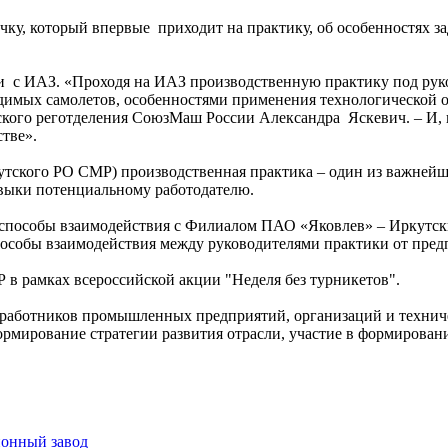
ичку, который впервые приходит на практику, об особенностях з
и с ИАЗ. «Проходя на ИАЗ производственную практику под руко
имых самолетов, особенностями применения технологической о
ского реготделения СоюзМаш России Александра Яскевич. – И, 
тве».
утского РО СМР) производственная практика – один из важнейш
авыки потенциальному работодателю.
способы взаимодействия с Филиалом ПАО «Яковлев» – Иркутск
особы взаимодействия между руководителями практики от пред
в рамках всероссийской акции "Неделя без турникетов".
работников промышленных предприятий, организаций и техничес
ормирование стратегии развития отрасли, участие в формирова
ионный завод