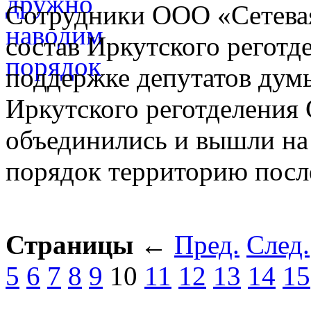
Сотрудники ООО «Сетева
состав Иркутского регот
поддержке депутатов думы
Иркутского реготделени
объединились и вышли на 
порядок территорию посл
Страницы
←
Пред.
След.
5
6
7
8
9
10
11
12
13
14
15