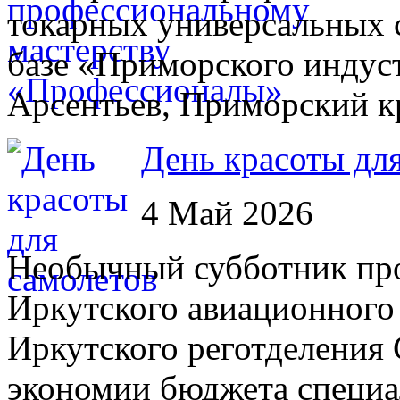
токарных универсальных 
базе «Приморского индуст
Арсентьев, Приморский к
День красоты дл
4 Май 2026
Необычный субботник пр
Иркутского авиационного 
Иркутского реготделения
экономии бюджета специа