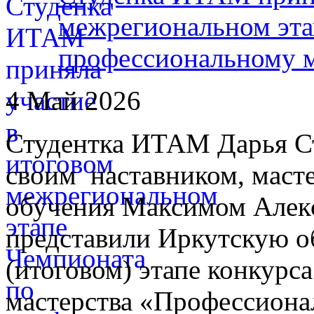
межрегиональном эта
профессиональному 
4 Май 2026
Студентка ИТАМ Дарья Ст
своим наставником, маст
обучения Максимом Але
представили Иркутскую о
(итоговом) этапе конкурс
мастерства «Профессиона