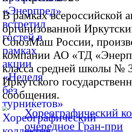
В рамках всероссийской а
организованной Иркутски
СоюзМаш России, произв
компании АО «ТД «Энерпр
класса средней школы № 3
Иркутского государственн
сообщения.
Хореографический к
очередное Гран-при