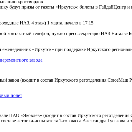
адыванию кроссвордов
ику будут призы от газеты «Иркутск»: билеты в ГайдайЦентр и в
ходные ИАЗ, 4 этаж) 1 марта, начало в 17.15.
и свой контактный телефон, нужно пресс-секретарю ИАЗ Наталье 
й еженедельник «Иркутск» при поддержке Иркутского регионал
иаремонтного завода
ый завод (входит в состав Иркутского реготделения СоюзМаш Р
рвый полет
але ПАО «Яковлев» (входит в состав Иркутского реготделения
оставе летчика-испытателя 1-го класса Александра Гуськова и 