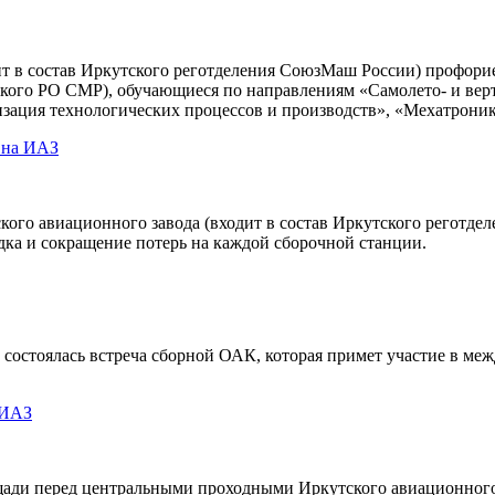
ит в состав Иркутского реготделения СоюзМаш России) профори
ского РО СМР), обучающиеся по направлениям «Самолето- и вер
изация технологических процессов и производств», «Мехатроник
 на ИАЗ
кого авиационного завода (входит в состав Иркутского реготд
дка и сокращение потерь на каждой сборочной станции.
» состоялась встреча сборной ОАК, которая примет участие в
 ИАЗ
ощади перед центральными проходными Иркутского авиационного 