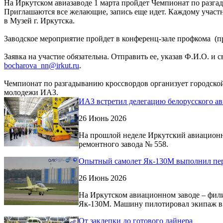
На Иркутском авиазаводе 1 марта пройдет Чемпионат по разг
Приглашаются все желающие, запись еще идет. Каждому участн
в Музей г. Иркутска.
Заводское мероприятие пройдет в конференц-зале профкома (про
Заявка на участие обязательна. Отправить ее, указав Ф.И.О. 
bocharova_nn@irkut.ru
.
Чемпионат по разгадыванию кроссвордов организует городско
молодежи ИАЗ.
ИАЗ встретил делегацию белорусского ав
26 Июнь 2026
На прошлой неделе Иркутский авиационн
ремонтного завода № 558.
Опытный самолет Як-130М выполнил пе
26 Июнь 2026
На Иркутском авиационном заводе – фили
Як-130М. Машину пилотировал экипаж в с
От заклепки до готового лайнера