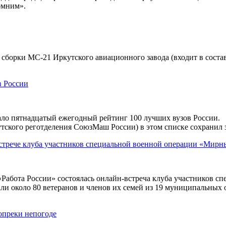
омним».
й сборки МС-21 Иркутского авиационного завода (входит в сост
в России
ло пятнадцатый ежегодный рейтинг 100 лучших вузов России.
тского реготделения СоюзМаш России) в этом списке сохранил з
стрече клуба участников специальной военной операции «Мирн
Работа России» состоялась онлайн-встреча клуба участников 
ли около 80 ветеранов и членов их семей из 19 муниципальных
опреки непогоде