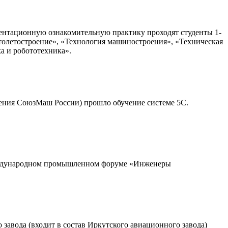
ентационную ознакомительную практику проходят студенты 1-
толетостроение», «Технология машиностроения», «Техническая
а и робототехника».
еления СоюзМаш России) прошло обучение системе 5С.
 международном промышленном форуме «Инженеры
завода (входит в состав Иркутского авиационного завода)