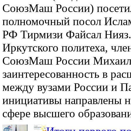
СоюзМаш России) посети
полномочный посол Ислам
РФ Тирмизи Файсал Нияз. 
Иркутского политеха, чле
СоюзМаш России Михаило
заинтересованность в рас
между вузами России и П
инициативы направлены н
сфере высшего образовани