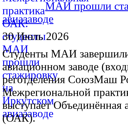
МАИ прошли ста
авиазаводе
30 Июль 2026
Студенты МАИ завершили
авиационном заводе (вход
реготделения СоюзМаш Ро
Межрегиональной практик
выступает Объединённая 
(ОАК).