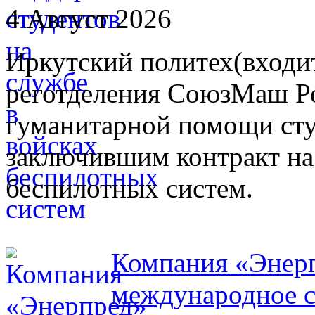
4 Август 2026
Иркутский политех(входит
реготделения СоюзМаш Ро
гуманитарной помощи сту
заключившим контракт на
беспилотных систем.
Компания «Энерп
международное с