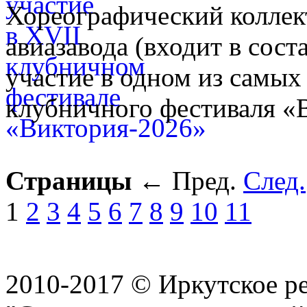
Хореографический колле
авиазавода (входит в сос
участие в одном из самых
клубничного фестиваля «
Страницы
←
Пред.
След.
1
2
3
4
5
6
7
8
9
10
11
2010-2017 © Иркутское р