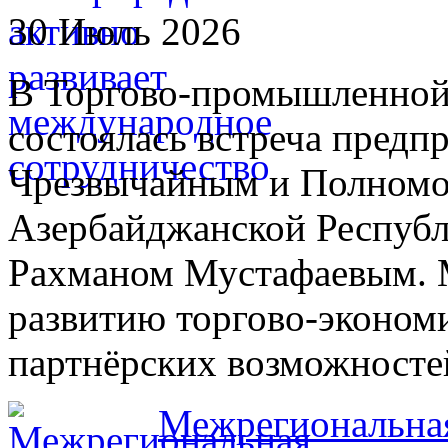
30 Июль 2026
В Торгово-промышленной
состоялась встреча предп
Чрезвычайным и Полном
Азербайджанской Республ
Рахманом Мустафаевым. 
развитию торгово-экономи
партнёрских возможносте
Межрегиональная