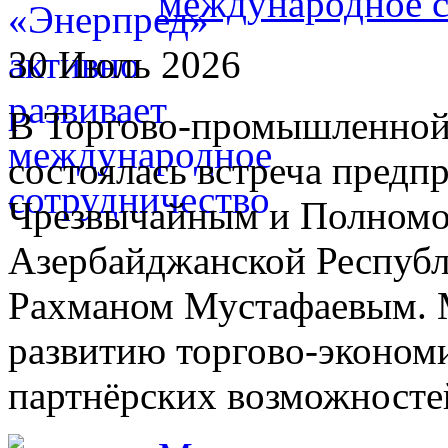
международное с
30 Июль 2026
В Торгово-промышленной
состоялась встреча предп
Чрезвычайным и Полном
Азербайджанской Республ
Рахманом Мустафаевым. 
развитию торгово-экономи
партнёрских возможносте