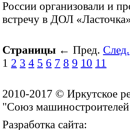
России организовали и п
встречу в ДОЛ «Ласточка»
Страницы
←
Пред.
След.
1
2
3
4
5
6
7
8
9
10
11
2010-2017 © Иркутское р
"Союз машиностроителей
Разработка сайта: