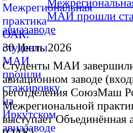
Межрегиональная
МАИ прошли ста
авиазаводе
30 Июль 2026
Студенты МАИ завершили
авиационном заводе (вход
реготделения СоюзМаш Ро
Межрегиональной практик
выступает Объединённая 
(ОАК).