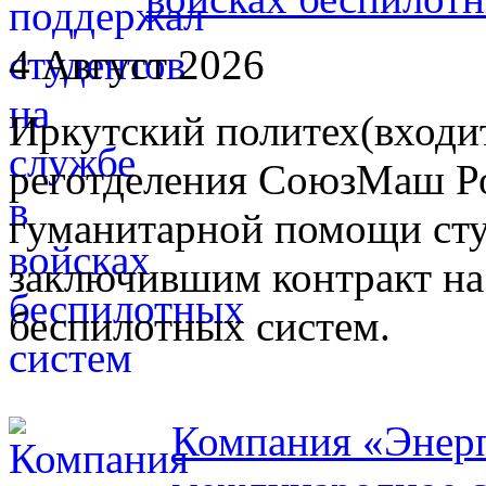
4 Август 2026
Иркутский политех(входит
реготделения СоюзМаш Ро
гуманитарной помощи сту
заключившим контракт на
беспилотных систем.
Компания «Энерп