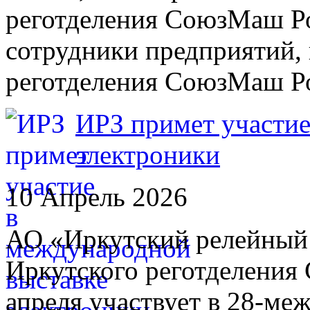
реготделения СоюзМаш Р
сотрудники предприятий, 
реготделения СоюзМаш Р
ИРЗ примет участие
электроники
10 Апрель 2026
АО «Иркутский релейный з
Иркутского реготделения
апреля участвует в 28-ме