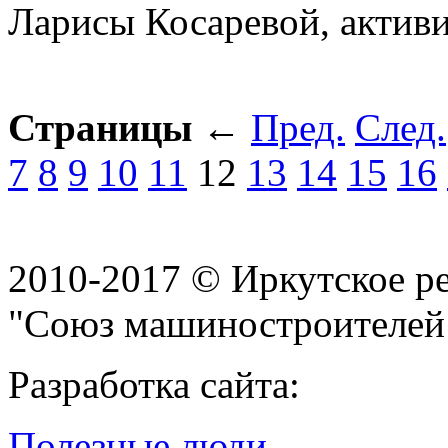
Ларисы Косаревой, актив
Страницы
←
Пред.
След.
7
8
9
10
11
12
13
14
15
16
2010-2017 © Иркутское р
"Союз машиностроителей
Разработка сайта:
Полезные люди