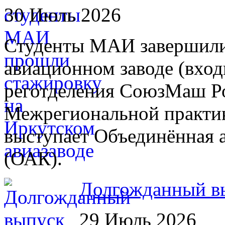
30 Июль 2026
Студенты МАИ завершили
авиационном заводе (вход
реготделения СоюзМаш Ро
Межрегиональной практик
выступает Объединённая 
(ОАК).
Долгожданный в
29 Июль 2026