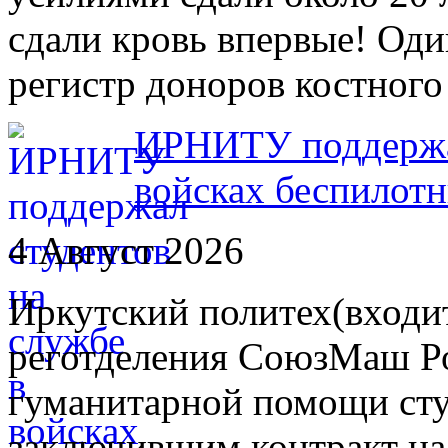
сдали кровь впервые! Оди
регистр доноров костного
ИРНИТУ поддержал
войсках беспилот
4 Август 2026
Иркутский политех(входит
реготделения СоюзМаш Ро
гуманитарной помощи сту
заключившим контракт на