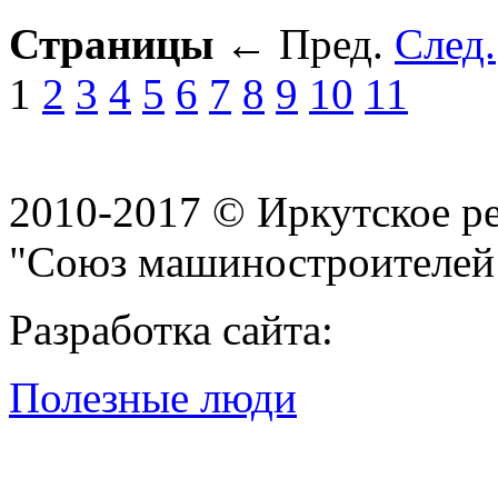
Страницы
←
Пред.
След.
1
2
3
4
5
6
7
8
9
10
11
2010-2017 © Иркутское р
"Союз машиностроителей
Разработка сайта:
Полезные люди