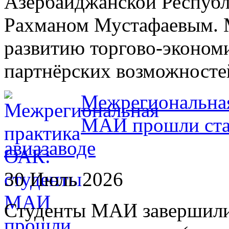
Азербайджанской Республ
Рахманом Мустафаевым. 
развитию торгово-экономи
партнёрских возможносте
Межрегиональная
МАИ прошли ста
авиазаводе
30 Июль 2026
Студенты МАИ завершили