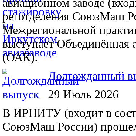
авиационном заводе (вход
реготделения СоюзМаш Ро
Межрегиональной практик
выступает Объединённая 
(ОАК).
Долгожданный в
29 Июль 2026
В ИРНИТУ (входит в сост
СоюзМаш России) прошел 