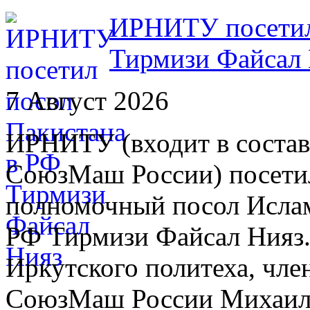
ИРНИТУ посетил
Тирмизи Файсал
7 Август 2026
ИРНИТУ (входит в состав
СоюзМаш России) посети
полномочный посол Ислам
РФ Тирмизи Файсал Нияз. 
Иркутского политеха, чле
СоюзМаш России Михаило