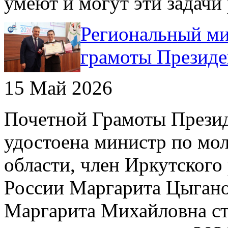
умеют и могут эти задачи
Региональный ми
грамоты Президе
15 Май 2026
Почетной Грамоты Презид
удостоена министр по мо
области, член Иркутског
России Маргарита Цыган
Маргарита Михайловна с