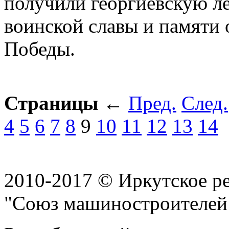
получили георгиевскую л
воинской славы и памяти 
Победы.
Страницы
←
Пред.
След.
4
5
6
7
8
9
10
11
12
13
14
2010-2017 © Иркутское р
"Союз машиностроителей