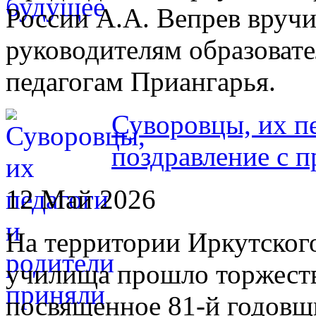
России А.А. Вепрев вруч
руководителям образоват
педагогам Приангарья.
Суворовцы, их п
поздравление с 
12 Май 2026
На территории Иркутского
училища прошло торжеств
посвященное 81-й годовщ