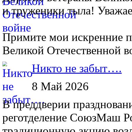
и труженики тыла! Уважа
Примите мои искренние п
Великой Отечественной в
Никто не забыт….
8 Май 2026
В преддверии празднован
реготделение СоюзМаш Р
традиционную акцию возл