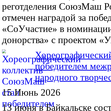
реготделения СоюзМаш Р
отмечен наградой за побе
«СоУчастие» в номинации
донорства» с проектом «
Хореографически
победителем межр
народного творче
15 Июнь 2026
13 июня в Байкальске со