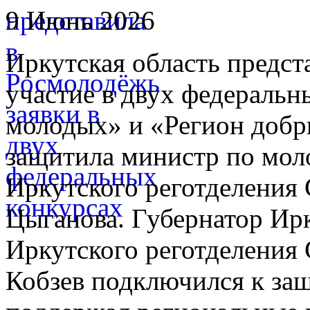
9 Июнь 2026
Иркутская область предст
участие в двух федеральн
молодых» и «Регион добр
защитила министр по мол
Иркутского реготделени
Цыганова. Губернатор Ирк
Иркутского реготделени
Кобзев подключился к за