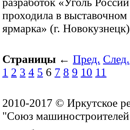
разработок «Уголь России
проходила в выставочном 
ярмарка» (г. Новокузнецк)
Страницы
←
Пред.
След.
1
2
3
4
5
6
7
8
9
10
11
2010-2017 © Иркутское р
"Союз машиностроителей