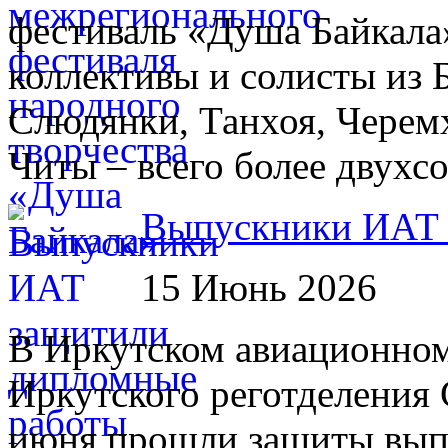
фестиваль «Душа Байкала»
коллективы и солисты из 
Слюдянки, Танхоя, Черем
Читы – всего более двухсо
Выпускники ИАТ 
15 Июнь 2026
В Иркутском авиационном 
Иркутского реготделения
июня прошли защиты вып