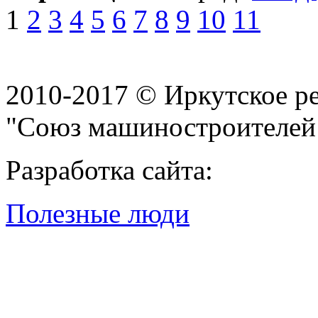
1
2
3
4
5
6
7
8
9
10
11
2010-2017 © Иркутское р
"Союз машиностроителей
Разработка сайта:
Полезные люди