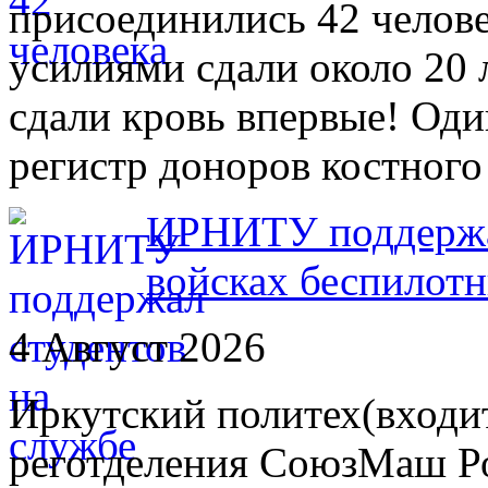
присоединились 42 челов
усилиями сдали около 20 
сдали кровь впервые! Оди
регистр доноров костного
ИРНИТУ поддержал
войсках беспилот
4 Август 2026
Иркутский политех(входит
реготделения СоюзМаш Ро