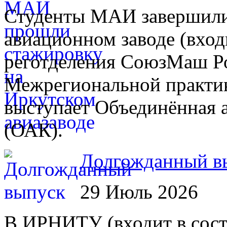
Студенты МАИ завершили
авиационном заводе (вход
реготделения СоюзМаш Ро
Межрегиональной практик
выступает Объединённая 
(ОАК).
Долгожданный в
29 Июль 2026
В ИРНИТУ (входит в сост