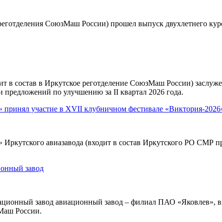
реготделения СоюзМаш России) прошел выпуск двухлетнего ку
ит в состав в Иркутское реготделение СоюзМаш России) заслуж
 предложений по улучшению за II квартал 2026 года.
принял участие в XVII клубничном фестивале «Виктория-2026
ркутского авиазавода (входит в состав Иркутского РО СМР при
ионный завод
ационный завод авиационный завод – филиал ПАО «Яковлев»,
зМаш России.