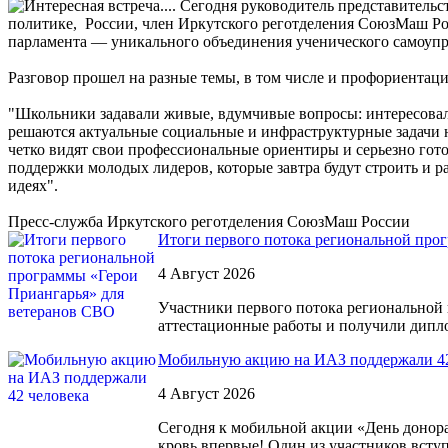
Сегодня руководитель представительст
политике, России, член Иркутского реготделения СоюзМаш Ро
парламента — уникального объединения ученического самоуправ
Разговор прошел на разные темы, в том числе и профориентац
"Школьники задавали живые, вдумчивые вопросы: интересовали
решаются актуальные социальные и инфраструктурные задачи н
четко видят свои профессиональные ориентиры и серьезно гото
поддержки молодых лидеров, которые завтра будут строить и р
идеях".
Пресс-служба Иркутского реготделения СоюзМаш России
Итоги первого потока региональной про
4 Август 2026
Участники первого потока региональной
аттестационные работы и получили дипл
Мобильную акцию на ИАЗ поддержали 42
4 Август 2026
Сегодня к мобильной акции «День донора
кровь впервые! Один из участников вступ