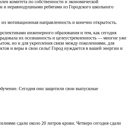
член комитета по собственности и экономической
ми и неравнодушными ребятами из Городского школьного
 их мотивационная направленность и конечно открытость.
рспективами инженерного образования и тем, как сегодня
орадовала их осознанность и целеустремленность — многие уже
ытом, но и для укрепления связи между поколениями, для
ектов и веры в свои силы! Город нуждается в вашей энергии и
обучение. Сегодня они защитили свои выпускные
лиями сдали около 20 литров крови. Четверо сегодня сдали