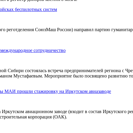
ойсках беспилотных систем
кого реготделения СоюзМаш России) направил партию гуманита
 международное сотрудничество
ной Сибири состоялась встреча предпринимателей региона с 
маном Мустафаевым. Мероприятие было посвящено развитию тор
ты МАИ прошли стажировку на Иркутском авиазаводе
Иркутском авиационном заводе (входит в состав Иркутского р
строительная корпорация (ОАК).