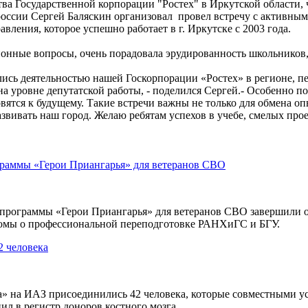
ва Государственной корпорации "Ростех" в Иркутской области, 
оссии Сергей Баляскин организовал провел встречу с активны
ления, которое успешно работает в г. Иркутске с 2003 года.
ионные вопросы, очень порадовала эрудированность школьников,
сь деятельностью нашей Госкорпорации «Ростех» в регионе, пе
а уровне депутатской работы, - поделился Сергей.- Особенно п
вятся к будущему. Такие встречи важны не только для обмена оп
азвивать наш город. Желаю ребятам успехов в учебе, смелых про
граммы «Герои Приангарья» для ветеранов СВО
 программы «Герои Приангарья» для ветеранов СВО завершили 
омы о профессиональной переподготовке РАНХиГС и БГУ.
 человека
» на ИАЗ присоединились 42 человека, которые совместными уси
ил в регистр доноров костного мозга.