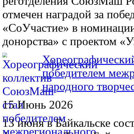
реготделения СоюзМаш Р
отмечен наградой за побе
«СоУчастие» в номинации
донорства» с проектом «
Хореографически
победителем межр
народного творче
15 Июнь 2026
13 июня в Байкальске со