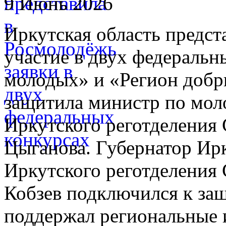
9 Июнь 2026
Иркутская область предст
участие в двух федеральн
молодых» и «Регион добр
защитила министр по мол
Иркутского реготделени
Цыганова. Губернатор Ирк
Иркутского реготделени
Кобзев подключился к за
поддержал региональные 