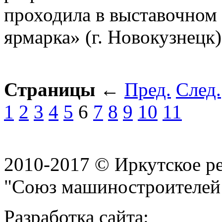
проходила в выставочном 
ярмарка» (г. Новокузнецк)
Страницы
←
Пред.
След.
1
2
3
4
5
6
7
8
9
10
11
2010-2017 © Иркутское р
"Союз машиностроителей
Разработка сайта: