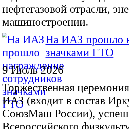
нефтегазовой отрасли, эн
машиностроении.
На ИАЗ прошло н
значками ГТО
9 Июль 2026
Торжественная церемония
ИАЗ (входит в состав Ирк
СоюзМаш России), успеш
Всероссийского физкульт