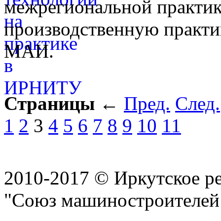
межрегиональной практи
производственную практик
МАИ.
Страницы
←
Пред.
След.
1
2
3
4
5
6
7
8
9
10
11
2010-2017 © Иркутское р
"Союз машиностроителей