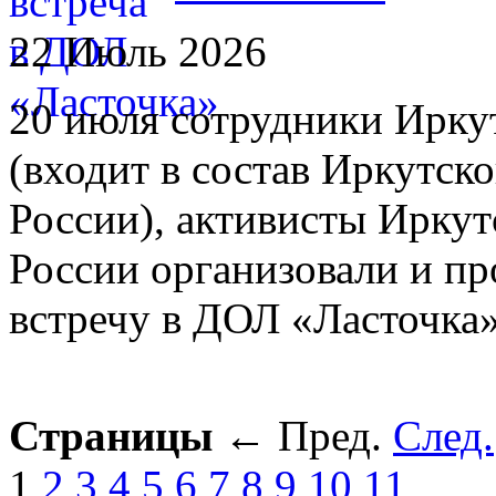
22 Июль 2026
20 июля сотрудники Иркут
(входит в состав Иркутс
России), активисты Ирку
России организовали и п
встречу в ДОЛ «Ласточка»
Страницы
←
Пред.
След.
1
2
3
4
5
6
7
8
9
10
11