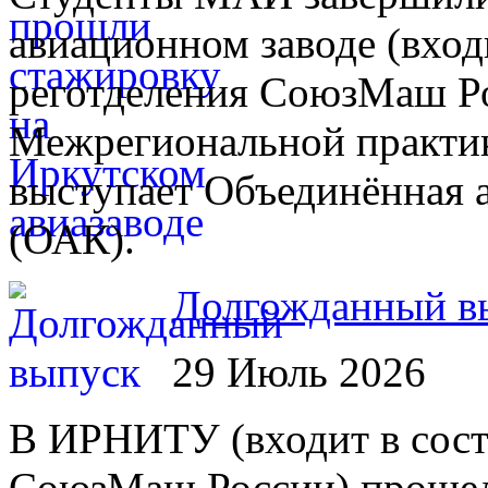
авиационном заводе (вход
реготделения СоюзМаш Ро
Межрегиональной практик
выступает Объединённая 
(ОАК).
Долгожданный в
29 Июль 2026
В ИРНИТУ (входит в сост
СоюзМаш России) прошел 