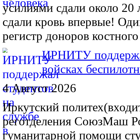
усилиями сдали около 20 
сдали кровь впервые! Оди
регистр доноров костного
ИРНИТУ поддержал
войсках беспилот
4 Август 2026
Иркутский политех(входит
реготделения СоюзМаш Ро
гуманитарной помощи сту