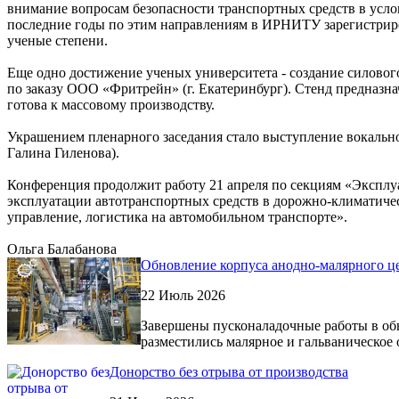
внимание вопросам безопасности транспортных средств в усло
последние годы по этим направлениям в ИРНИТУ зарегистриро
ученые степени.
Еще одно достижение ученых университета - создание силовог
по заказу ООО «Фритрейн» (г. Екатеринбург). Стенд предназна
готова к массовому производству.
Украшением пленарного заседания стало выступление вокальн
Галина Гиленова).
Конференция продолжит работу 21 апреля по секциям «Эксплуа
эксплуатации автотранспортных средств в дорожно-климатиче
управление, логистика на автомобильном транспорте».
Ольга Балабанова
Обновление корпуса анодно-малярного ц
22 Июль 2026
Завершены пусконаладочные работы в обн
разместились малярное и гальваническое 
Донорство без отрыва от производства