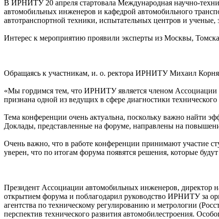
В ИРНИТУ 20 апреля стартовала Международная научно-технич
автомобильных инженеров и кафедрой автомобильного транспо
автотранспортной техники, испытательных центров и ученые, 
Интерес к мероприятию проявили эксперты из Москвы, Томска, 
Обращаясь к участникам, и. о. ректора ИРНИТУ Михаил Корня
«Мы гордимся тем, что ИРНИТУ является членом Ассоциации а
признана одной из ведущих в сфере диагностики технического
Тема конференции очень актуальна, поскольку важно найти эф
Доклады, представленные на форуме, направлены на повышени
Очень важно, что в работе конференции принимают участие ст
уверен, что по итогам форума появятся решения, которые буду
Президент Ассоциации автомобильных инженеров, директор нау
открытием форума и поблагодарил руководство ИРНИТУ за орг
агентства по техническому регулированию и метрологии (Росс
перспектив технического развития автомобилестроения. Особ