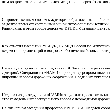
ним вопросы экологии, импортозамещения и энергоэффективн
С приветственным словом к аудитории обратился главный сове
за долгое время отечественный рынок автомобильной техники 
Рапницкий, в этом городе действует ИРНИТУ, ставший централ
Как отметил начальник УГИБДД ГУ МВД России по Иркутской 
ведомств и организаций в вопросах обеспечения безопасности
Первый доклад на форуме представил Д. Загарин. Он рассказа
Дмитров). Специалисты «НАМИ» проводят форсированные и по
широким набором дорожных сооружений. Среди них тяжелые г
Неделю назад сотрудники «НАМИ» запустили проект испытаний
строят модель интеллектуального города с необходимой дорож
На пленарном заседании профессор ИРНИТУ А. Федотов сообщи