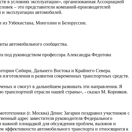
тв в условиях эксплуатации», организованная Ассоциацией
еловек – это представители компаний-производителей
 и эксплуатации автомобилей.
и из Узбекистана, Монголии и Белоруссии.
литы автомобильного сообщества.
а под руководством профессора Александра Федотова
итории Сибири, Дальнего Востока и Крайнего Севера.
 изготовления и развития современных транспортных средств.
ченых и смогут в дальнейшем развивать эти направления. Я
ю транспортной отрасли нашей страны», - сказал М. Корняков.
ототехники (г. Москва) Денис Загарин поздравил участников с
венный адрес заместителя руководителя Федерального
ал важной площадкой для обсуждения проблем, вызовов и
ем эффективности автомобильного транспорта и относящиеся к