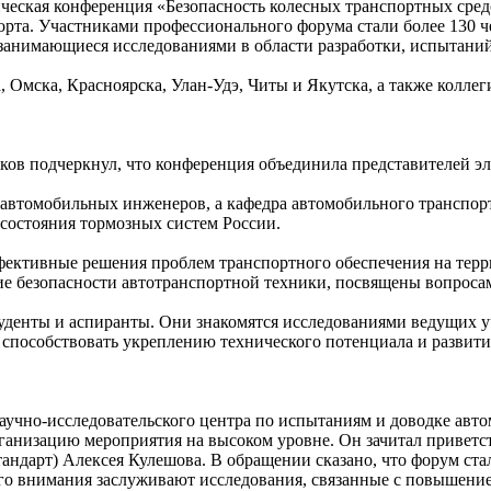
еская конференция «Безопасность колесных транспортных средс
рта. Участниками профессионального форума стали более 130 ч
занимающиеся исследованиями в области разработки, испытаний
Омска, Красноярска, Улан-Удэ, Читы и Якутска, а также коллег
ков подчеркнул, что конференция объединила представителей э
втомобильных инженеров, а кафедра автомобильного транспорт
 состояния тормозных систем России.
фективные решения проблем транспортного обеспечения на терр
е безопасности автотранспортной техники, посвящены вопросам
уденты и аспиранты. Они знакомятся исследованиями ведущих у
т способствовать укреплению технического потенциала и развити
чно-исследовательского центра по испытаниям и доводке автом
анизацию мероприятия на высоком уровне. Он зачитал приветст
тандарт) Алексея Кулешова. В обращении сказано, что форум ст
ого внимания заслуживают исследования, связанные с повышени