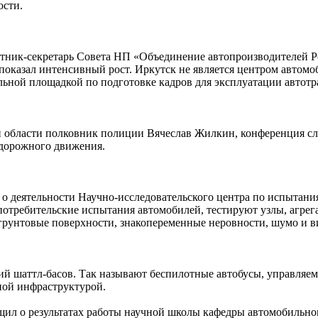
ости.
тник-секретарь Совета НП «Объединение автопроизводителей Ро
показал интенсивный рост. Иркутск не является центром автом
ьной площадкой по подготовке кадров для эксплуатации автотр
области полковник полиции Вячеслав Жилкин, конференция слу
 дорожного движения.
л о деятельности Научно-исследовательского центра по испытан
требительские испытания автомобилей, тестируют узлы, агрег
рунтовые поверхности, знакопеременные неровности, шумо и в
 шаттл-басов. Так называют беспилотные автобусы, управляемы
ной инфраструктурой.
л о результатах работы научной школы кафедры автомобильног