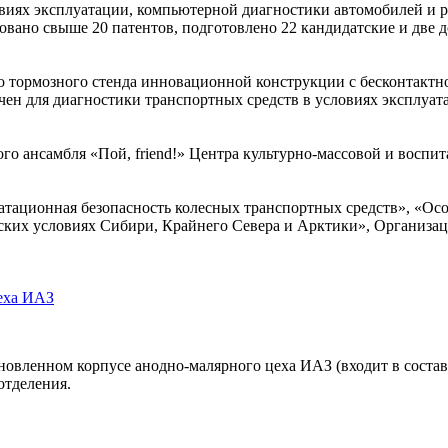
виях эксплуатации, компьютерной диагностики автомобилей и ра
вано свыше 20 патентов, подготовлено 22 кандидатские и две 
о тормозного стенда инновационной конструкции с бесконтактн
чен для диагностики транспортных средств в условиях эксплуата
ого ансамбля «Пой, friend!» Центра культурно-массовой и вос
тационная безопасность колесных транспортных средств», «Осо
ских условиях Сибири, Крайнего Севера и Арктики», Организац
еха ИАЗ
овленном корпусе анодно-малярного цеха ИАЗ (входит в состав
отделения.