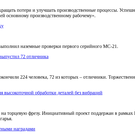
кращать потери и улучшать производственные процессы. Успе
чей основному производственному рабочему».
ку
выполнил наземные проверки первого серийного МС-21.
ыпустил 72 отличника
нчили 224 человека, 72 из которых – отличники. Торжественн
я высокоточной обработки деталей без вибраций
 на торцевую фрезу. Инициативный проект поддержан в рамках
гарья.
тными наградами