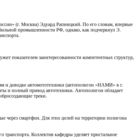
ссии» (г. Москва) Эдуард Рапницкий. По его словам, впервые
обильной промышленности РФ, однако, как подчеркнул Э.
анспорта.
жит показателем заинтересованности компетентных структур,
иям и доводке автомототехники (автополигон «НАМИ» в г.
аты и полный привод автотехники. Автополигон обладает
ибросоздающие треки.
е через смартфон. Для этих целей на территории полигона
о транспорта. Коллектив кафедры уделяет пристальное