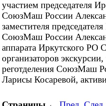
участием председателя Ир
СоюзМаш России Александ
заместителя председателя
СоюзМаш России Алексан
аппарата Иркутского РО
организаторов экскурсии,
реготделения СоюзМаш Ро
Ларисы Косаревой, актив
Страницы
←
Пред.
След.