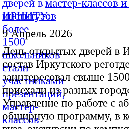
мастер-классов и
институтов
9 Апрель 2026
День открытых дверей в И
состав Иркутского регот
заинтересовал свыше 150
приехали из разных город
Управление по работе с а
обширную программу, в к
вуза, экскурсии по кампус