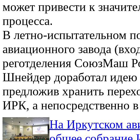
может привести к значит
процесса.
В летно-испытательном п
авиационного завода (вхо
реготделения СоюзМаш Ро
Шнейдер доработал идею а
предложив хранить перехо
ИРК, а непосредственно в с
На Иркутском ав
общее собрание 