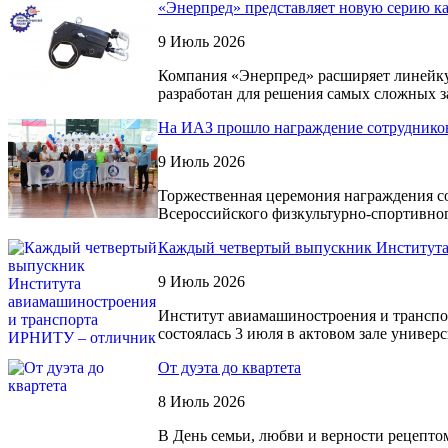
«Энерпред» представляет новую серию к
9 Июль 2026
Компания «Энерпред» расширяет линейку
разработан для решения самых сложных з
На ИАЗ прошло награждение сотруднико
9 Июль 2026
Торжественная церемония награждения с
Всероссийского физкультурно-спортивног
Каждый четвертый выпускник Института
9 Июль 2026
Институт авиамашиностроения и транспо
состоялась 3 июля в актовом зале универс
От дуэта до квартета
8 Июль 2026
В День семьи, любви и верности рецепт