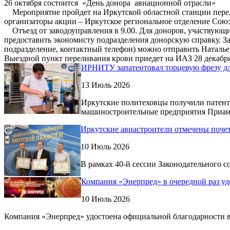
26 октября состоится «День донора авиационной отрасли»
Мероприятие пройдет на Иркутской областной станции перел
организаторы акции – Иркутское региональное отделение Сою
Отъезд от заводоуправления в 9.00. Для доноров, участвующи
предоставить экономисту подразделения донорскую справку. Зап
подразделение, контактный телефон) можно отправить Наталье
Выездной пункт переливания крови приедет на ИАЗ 28 декабря
ИРНИТУ запатентовал торцевую фрезу дл
13 Июль 2026
Иркутские политеховцы получили патент
машиностроительные предприятия Приан
Иркутские авиастроители отмечены поче
10 Июль 2026
В рамках 40-й сессии Законодательного с
Компания «Энерпред» в очередной раз уд
10 Июль 2026
Компания «Энерпред» удостоена официальной благодарности 