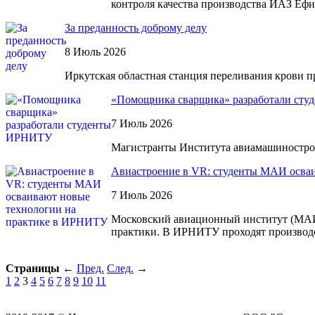
контроля качества производства ИАЗ Ефи
За преданность доброму делу
8 Июль 2026
Иркутская областная станция переливания крови п
«Помощника сварщика» разработали ст
7 Июль 2026
Магистранты Института авиамашиностро
Авиастроение в VR: студенты МАИ осва
7 Июль 2026
Московский авиационный институт (МАИ)
практики. В ИРНИТУ проходят производс
Страницы
←
Пред.
След.
→
1
2
3
4
5
6
7
8
9
10
11