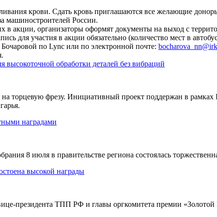
ивания крови. Сдать кровь приглашаются все желающие доноры
за машиностроителей России.
х в акции, организаторы оформят документы на выход с террито
ись для участия в акции обязательно (количество мест в автобу
 Бочаровой по Lync или по электронной почте:
bocharova_nn@irk
.
я высокоточной обработки деталей без вибраций
 на торцевую фрезу. Инициативный проект поддержан в рамках
гарья.
тными наградами
обрания 8 июля в правительстве региона состоялась торжествен
остоена высокой награды
вице-президента ТПП РФ и главы оргкомитета премии «Золотой